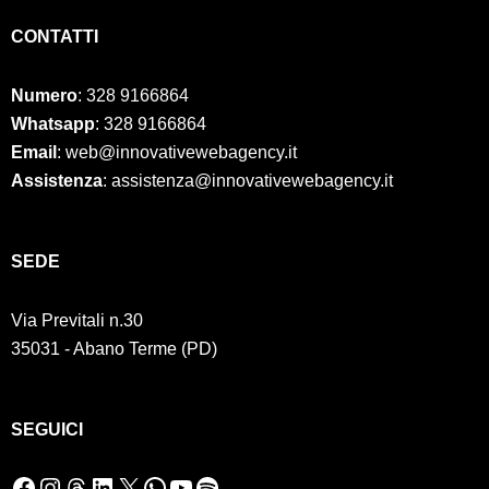
CONTATTI
Numero
:
328 9166864
Whatsapp
: 328 9166864
Email
: web@innovativewebagency.it
Assistenza
: assistenza@innovativewebagency.it
SED
E
Via Previtali n.30
35031 - Abano Terme (PD)
SEGUICI
Facebook
Instagram
Threads
LinkedIn
X
WhatsApp
YouTube
Spotify