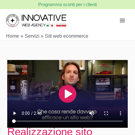
Vai
Programma sconti per i clienti
al
contenuto
Home
Servizi
Siti web ecommerce
Realizzazione sito