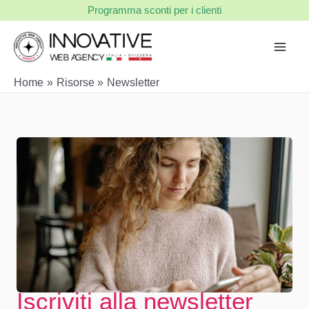
Vai
Programma sconti per i clienti
al
contenuto
Home
Risorse
Newsletter
Iscriviti alla newsletter