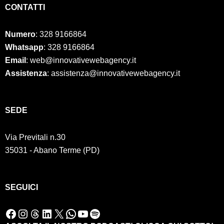
CONTATTI
Numero
:
328 9166864
Whatsapp
: 328 9166864
Email
: web@innovativewebagency.it
Assistenza
: assistenza@innovativewebagency.it
SED
E
Via Previtali n.30
35031 - Abano Terme (PD)
SEGUICI
Facebook
Instagram
Threads
LinkedIn
X
WhatsApp
YouTube
Spotify