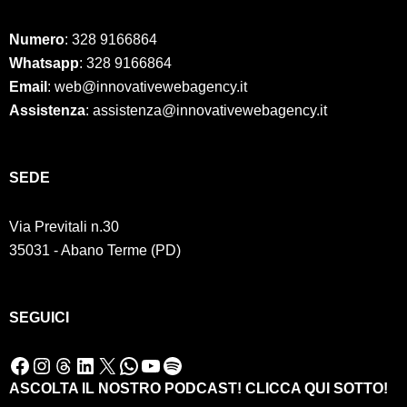
Numero
:
328 9166864
Whatsapp
: 328 9166864
Email
: web@innovativewebagency.it
Assistenza
: assistenza@innovativewebagency.it
SED
E
Via Previtali n.30
35031 - Abano Terme (PD)
SEGUICI
Facebook
Instagram
Threads
LinkedIn
X
WhatsApp
YouTube
Spotify
ASCOLTA IL NOSTRO PODCAST! CLICCA QUI SOTTO!