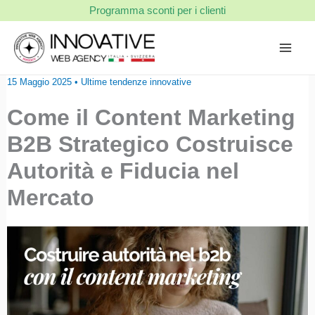
Vai
Programma sconti per i clienti
al
contenuto
15 Maggio 2025
•
Ultime tendenze innovative
Come il Content Marketing
B2B Strategico Costruisce
Autorità e Fiducia nel
Mercato