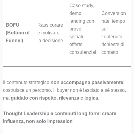
Case study,
demo,
Conversion
landing con
rate, tempo
BOFU
Rassicurare
prove
sul
(Bottom of
e motivare
sociali,
contenuto,
Funnel)
la decisione
offerte
richieste di
consulenzial
contatto
i
Il contenuto strategico
non accompagna passivamente
:
costruisce un percorso. Il buyer non è lasciato a sé stesso,
ma
guidato con rispetto, rilevanza e logica
.
Thought Leadership e contenuti long-form: creare
influenza, non solo impression