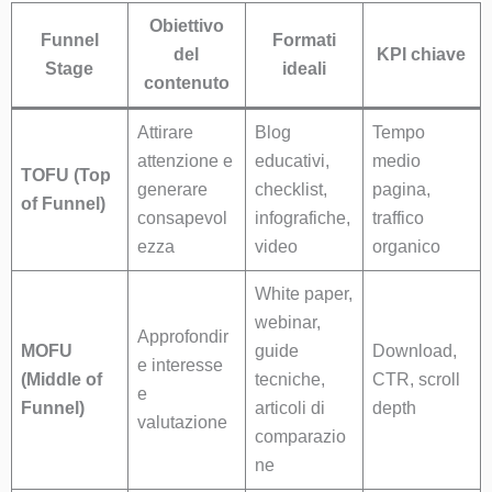
Obiettivo
Funnel
Formati
del
KPI chiave
Stage
ideali
contenuto
Attirare
Blog
Tempo
attenzione e
educativi,
medio
TOFU (Top
generare
checklist,
pagina,
of Funnel)
consapevol
infografiche,
traffico
ezza
video
organico
White paper,
webinar,
Approfondir
MOFU
guide
Download,
e interesse
(Middle of
tecniche,
CTR, scroll
e
Funnel)
articoli di
depth
valutazione
comparazio
ne