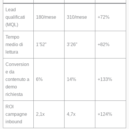
Lead
qualificati
180/mese
310/mese
+72%
(MQL)
Tempo
medio di
1’52”
3’26”
+82%
lettura
Conversion
e da
contenuto a
6%
14%
+133%
demo
richiesta
ROI
campagne
2,1x
4,7x
+124%
inbound