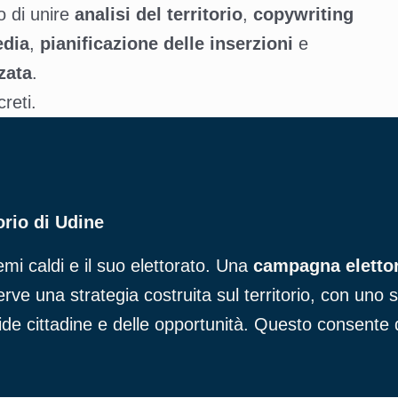
o di unire
analisi del territorio
,
copywriting
edia
,
pianificazione delle inserzioni
e
zata
.
reti.
orio di Udine
emi caldi e il suo elettorato. Una
campagna elettor
ve una strategia costruita sul territorio, con uno s
 sfide cittadine e delle opportunità. Questo consente