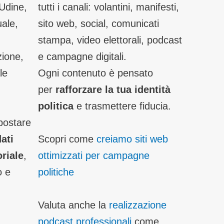
 Udine,
tutti i canali: volantini, manifesti,
uale,
sito web, social, comunicati
stampa, video elettorali, podcast
zione,
e campagne digitali.
le
Ogni contenuto è pensato
per
rafforzare la tua identità
politica
e trasmettere fiducia.
postare
ati
Scopri come
creiamo siti web
oriale
,
ottimizzati per campagne
o e
politiche
Valuta anche la
realizzazione
podcast professionali
come