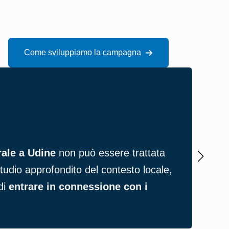
Come sviluppiamo la campagna
Pres
ale a Udine
non può essere trattata
Chi 
tudio approfondito del contesto locale,
cost
 di
entrare in connessione con i
Udi
mom
Appr