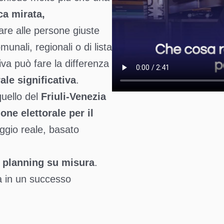
ca mirata,
are alle persone giuste
unali, regionali o di lista
iva può fare la differenza
rale significativa
.
uello del
Friuli-Venezia
ne elettorale per il
aggio reale, basato
 planning su misura
.
a in un successo