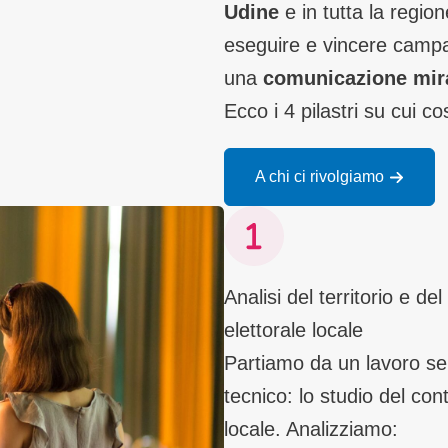
Udine
e in tutta la regio
eseguire e vincere campa
una
comunicazione mira
Ecco i 4 pilastri su cui c
A chi ci rivolgiamo
Analisi del territorio e del
elettorale locale
Partiamo da un lavoro se
tecnico: lo studio del con
locale. Analizziamo: