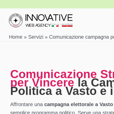
Vai
al
contenuto
Home
Servizi
Comunicazione campagna pol
Comunicazione St
per Vincere
la Ca
Politica a Vasto e
Affrontare una
campagna elettorale a Vasto
semplice programma politico. Serve una strat