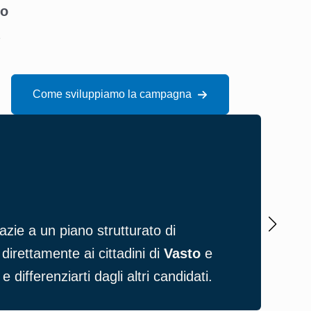
co
Come sviluppiamo la campagna
Ragg
zie a un piano strutturato di
Attr
irettamente ai cittadini di
Vasto
e
poss
 differenziarti dagli altri candidati.
giov
otte