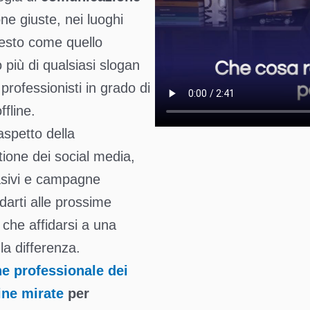
ne giuste, nei luoghi
ntesto come quello
 più di qualsiasi slogan
rofessionisti in grado di
fline.
aspetto della
tione dei social media,
asivi e campagne
darti alle prossime
i che affidarsi a una
la differenza.
ne professionale dei
ine mirate
per