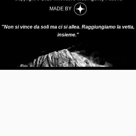
MADE BY
"Non si vince da soli ma ci si allea. Raggiungiamo la vetta,
insieme."