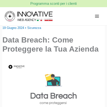
Vai
Programma sconti per i clienti
al
contenuto
19 Giugno 2024
•
Sicurezza
Data Breach: Come
Proteggere la Tua Azienda