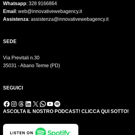
Whatsapp
: 328 9166864
Email
: web@innovativewebagency.it
Assistenza
: assistenza@innovativewebagency.it
SED
E
Via Previtali n.30
35031 - Abano Terme (PD)
SEGUICI
Facebook
Instagram
Threads
LinkedIn
X
WhatsApp
YouTube
Spotify
ASCOLTA IL NOSTRO PODCAST! CLICCA QUI SOTTO!