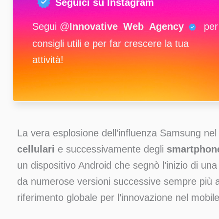
Seguici su Instagram
Segui @
Innovative_Web_Agency
per
consigli utili e per far crescere la tua
attività!
La vera esplosione dell’influenza Samsung ne
cellulari
e successivamente degli
smartphon
un dispositivo Android che segnò l’inizio di una
da numerose versioni successive sempre più 
riferimento globale per l’innovazione nel mobile