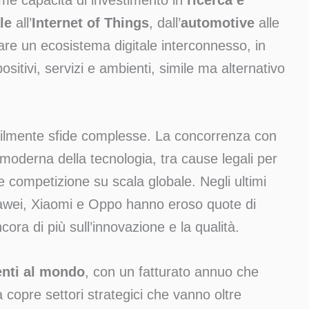
me capacità di investimento in
ricerca e
le
all’
Internet of Things
, dall’
automotive
alle
reare un ecosistema digitale interconnesso, in
positivi, servizi e ambienti, simile ma alternativo
ilmente sfide complesse. La concorrenza con
 moderna della tecnologia, tra cause legali per
 e competizione su scala globale. Negli ultimi
awei, Xiaomi e Oppo hanno eroso quote di
a di più sull’innovazione e la qualità.
enti al mondo
, con un fatturato annuo che
a copre settori strategici che vanno oltre