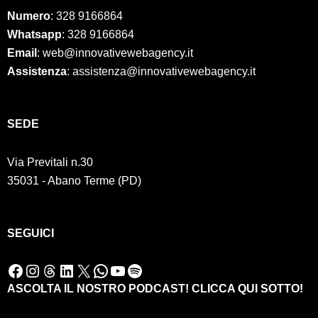
Numero
:
328 9166864
Whatsapp
: 328 9166864
Email
: web@innovativewebagency.it
Assistenza
: assistenza@innovativewebagency.it
SED
E
Via Previtali n.30
35031 - Abano Terme (PD)
SEGUICI
Facebook
Instagram
Threads
LinkedIn
X
WhatsApp
YouTube
Spotify
ASCOLTA IL NOSTRO PODCAST! CLICCA QUI SOTTO!