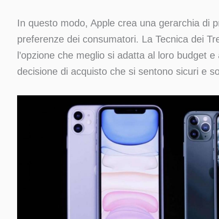
In questo modo, Apple crea una gerarchia di pr
preferenze dei consumatori. La Tecnica dei Tre
l’opzione che meglio si adatta al loro budget e
decisione di acquisto che si sentono sicuri e so