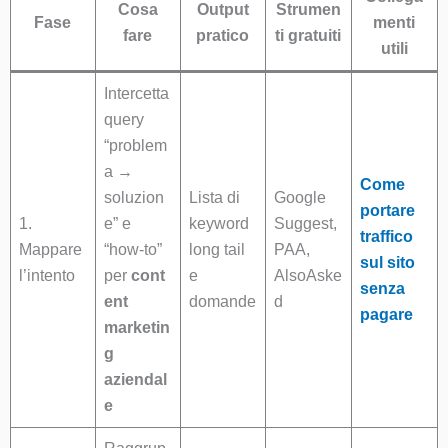
Cosa
Output
Strumen
Fase
menti
fare
pratico
ti gratuiti
utili
Intercetta
query
“problem
a →
Come
soluzion
Lista di
Google
portare
1.
e” e
keyword
Suggest,
traffico
Mappare
“how-to”
long tail
PAA,
sul sito
l’intento
per
cont
e
AlsoAske
senza
ent
domande
d
pagare
marketin
g
aziendal
e