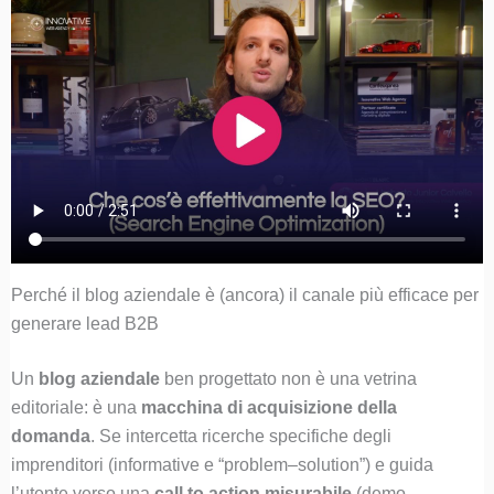
Perché il blog aziendale è (ancora) il canale più efficace per
generare lead B2B
Un
blog aziendale
ben progettato non è una vetrina
editoriale: è una
macchina di acquisizione della
domanda
. Se intercetta ricerche specifiche degli
imprenditori (informative e “problem–solution”) e guida
l’utente verso una
call to action misurabile
(demo,