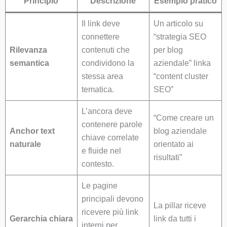
Principio
Descrizione
Esempio pratico
Il link deve
Un articolo su
connettere
“strategia SEO
Rilevanza
contenuti che
per blog
semantica
condividono la
aziendale” linka
stessa area
“content cluster
tematica.
SEO”
L’ancora deve
“Come creare un
contenere parole
Anchor text
blog aziendale
chiave correlate
naturale
orientato ai
e fluide nel
risultati”
contesto.
Le pagine
principali devono
La pillar riceve
ricevere più link
Gerarchia chiara
link da tutti i
interni per