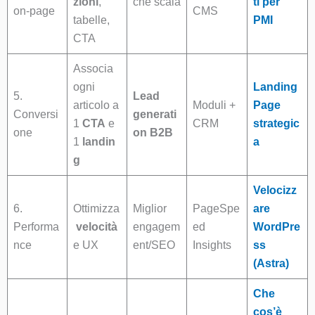
zioni
,
che scala
ti per
on-page
CMS
tabelle,
PMI
CTA
Associa
ogni
Landing
5.
Lead
articolo a
Moduli +
Page
Conversi
generati
1
CTA
e
CRM
strategic
one
on B2B
1
landin
a
g
Velocizz
6.
Ottimizza
Miglior
PageSpe
are
Performa
velocità
engagem
ed
WordPre
nce
e UX
ent/SEO
Insights
ss
(Astra)
Che
cos’è