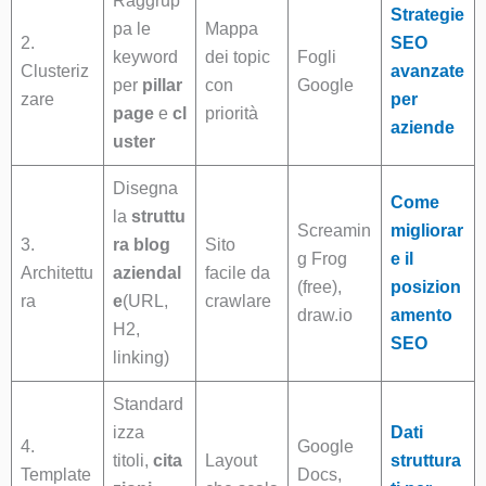
Raggrup
Strategie
pa le
Mappa
2.
SEO
keyword
dei topic
Fogli
Clusteriz
avanzate
per
pillar
con
Google
zare
per
page
e
cl
priorità
aziende
uster
Disegna
Come
la
struttu
Screamin
migliorar
3.
ra blog
Sito
g Frog
e il
Architettu
aziendal
facile da
(free),
posizion
ra
e
(URL,
crawlare
draw.io
amento
H2,
SEO
linking)
Standard
izza
Dati
4.
Google
titoli,
cita
Layout
struttura
Template
Docs,