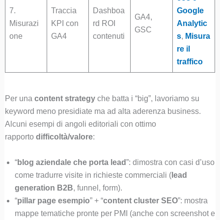
7.
Traccia
Dashboa
Google
GA4,
Misurazi
KPI con
rd ROI
Analytic
GSC
one
GA4
contenuti
s
,
Misura
re il
traffico
Per una
content strategy
che batta i “big”, lavoriamo su
keyword meno presidiate ma ad alta aderenza business.
Alcuni esempi di angoli editoriali con ottimo
rapporto
difficoltà/valore
:
“
blog aziendale che porta lead
”: dimostra con casi d’uso
come tradurre visite in richieste commerciali (
lead
generation B2B
, funnel, form).
“
pillar page esempio
” + “
content cluster SEO
”: mostra
mappe tematiche pronte per PMI (anche con screenshot e