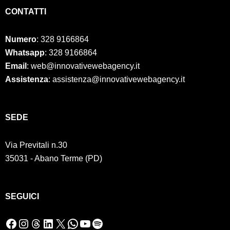
CONTATTI
Numero
:
328 9166864
Whatsapp
: 328 9166864
Email
: web@innovativewebagency.it
Assistenza
: assistenza@innovativewebagency.it
SED
E
Via Previtali n.30
35031 - Abano Terme (PD)
SEGUICI
Facebook
Instagram
Threads
LinkedIn
X
WhatsApp
YouTube
Spotify