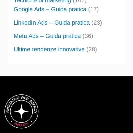
Tecniche di marketing
(167)
Google Ads – Guida pratica
(17)
LinkedIn Ads – Guida pratica
(23)
Meta Ads – Guida pratica
(36)
Ultime tendenze innovative
(28)