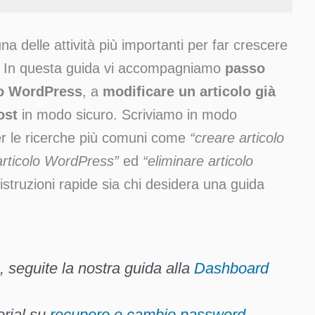
na delle attività più importanti per far crescere
o. In questa guida vi accompagniamo
passo
lo WordPress
, a
modificare un articolo già
ost
in modo sicuro. Scriviamo in modo
er le ricerche più comuni come
“creare articolo
articolo WordPress”
ed
“eliminare articolo
 istruzioni rapide sia chi desidera una guida
, seguite la nostra guida alla
Dashboard
orial su
recupero e cambio password