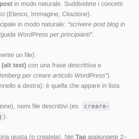
 post
in modo naturale. Suddividete i concetti
fici (Elenco, Immagine, Citazione).
incipale in modo naturale:
“scrivere post blog in
“guida WordPress per principianti”
.
ente un file).
(alt text)
con una frase descrittiva e
tenberg per creare articolo WordPress”
).
nello a destra): è quella che appare in lista
creare-
e), nomi file descrittivi (es.
g
).
ria giusta (o createla). Nei
Tag
aggiungete 2–