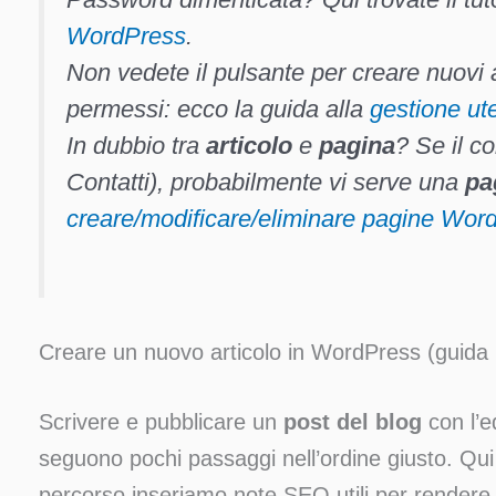
WordPress
.
Non vedete il pulsante per creare nuovi 
permessi: ecco la guida alla
gestione ute
In dubbio tra
articolo
e
pagina
? Se il c
Contatti
), probabilmente vi serve una
pa
creare/modificare/eliminare pagine Wor
Creare un nuovo articolo in WordPress (guida
Scrivere e pubblicare un
post del blog
con l’ed
seguono pochi passaggi nell’ordine giusto. Qui
percorso inseriamo note SEO utili per rendere l’