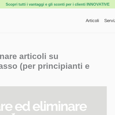
Scopri tutti i vantaggi e gli sconti per i clienti INNOVATIVE
Articoli
Servi
nare articoli su
so (per principianti e