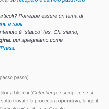
articoli? Potrebbe essere un tema di
nti e ruoli
.
ontenuto è “statico” (es.
Chi siamo
,
gina
: qui spieghiamo come
dPress
.
 passo passo)
itor a blocchi (
Gutenberg
) è semplice se si
 sotto trovate la procedura
operativa
; lungo il
articolo più visibile su Google.