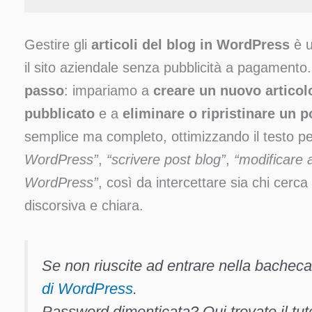
Gestire gli
articoli del blog in WordPress
è u
il sito aziendale senza pubblicità a pagament
passo
: impariamo a
creare un nuovo artico
pubblicato
e a
eliminare o ripristinare un p
semplice ma completo, ottimizzando il testo p
WordPress”
,
“scrivere post blog”
,
“modificare 
WordPress”
, così da intercettare sia chi cerca
discorsiva e chiara.
Se non riuscite ad entrare nella bacheca
di WordPress
.
Password dimenticata? Qui trovate il tut