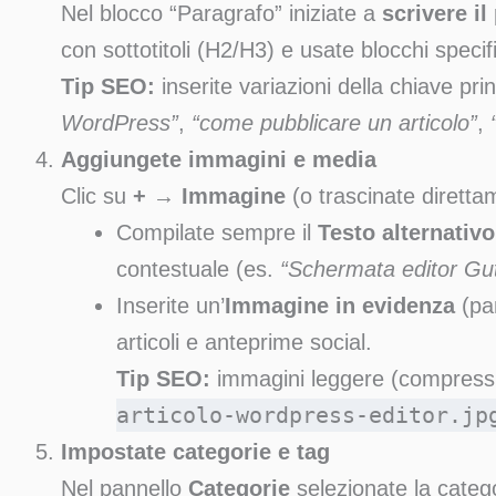
Nel blocco “Paragrafo” iniziate a
scrivere il
con sottotitoli (H2/H3) e usate blocchi speci
Tip SEO:
inserite variazioni della chiave pr
WordPress”
,
“come pubblicare un articolo”
,
Aggiungete immagini e media
Clic su
+
→
Immagine
(o trascinate direttam
Compilate sempre il
Testo alternativo 
contestuale (es.
“Schermata editor Gu
Inserite un’
Immagine in evidenza
(pan
articoli e anteprime social.
Tip SEO:
immagini leggere (compression
articolo-wordpress-editor.jp
Impostate categorie e tag
Nel pannello
Categorie
selezionate la catego