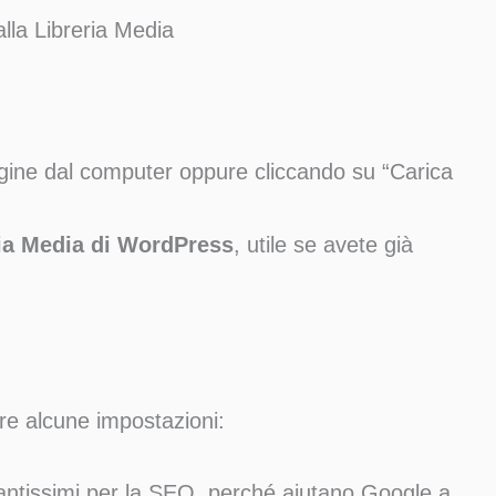
lla Libreria Media
gine dal computer oppure cliccando su “Carica
ia Media di WordPress
, utile se avete già
are alcune impostazioni:
antissimi per la SEO, perché aiutano Google a