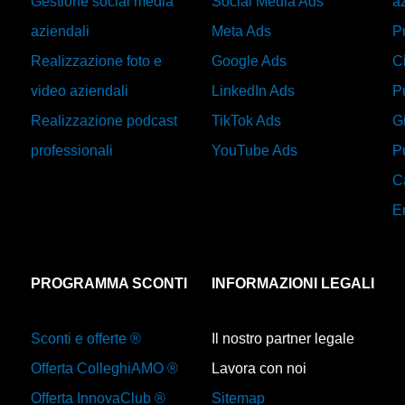
Gestione social media
Social Media Ads
a
aziendali
Meta Ads
Pu
Realizzazione foto e
Google Ads
C
video aziendali
LinkedIn Ads
Pu
Realizzazione podcast
TikTok Ads
Gi
professionali
YouTube Ads
P
C
E
PROGRAMMA SCONTI
INFORMAZIONI LEGALI
Sconti e offerte ®
Il nostro partner legale
Offerta ColleghiAMO ®
Lavora con noi
Offerta InnovaClub ®
Sitemap