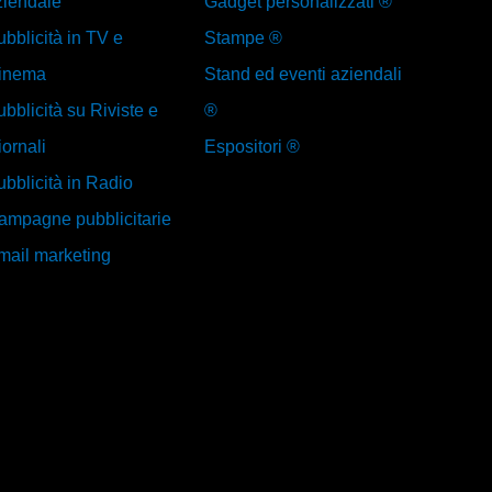
ziendale
Gadget personalizzati ®
bblicità in TV e
Stampe ®
inema
Stand ed eventi aziendali
bblicità su Riviste e
®
ornali
Espositori ®
ubblicità in Radio
ampagne pubblicitarie
mail marketing