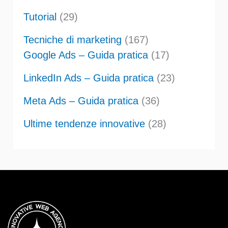
Tutorial
(29)
Tecniche di marketing
(167)
Google Ads – Guida pratica
(17)
LinkedIn Ads – Guida pratica
(23)
Meta Ads – Guida pratica
(36)
Ultime tendenze innovative
(28)