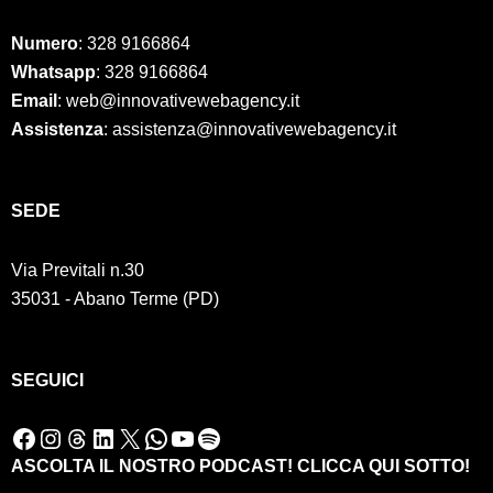
Numero
:
328 9166864
Whatsapp
: 328 9166864
Email
: web@innovativewebagency.it
Assistenza
: assistenza@innovativewebagency.it
SED
E
Via Previtali n.30
35031 - Abano Terme (PD)
SEGUICI
Facebook
Instagram
Threads
LinkedIn
X
WhatsApp
YouTube
Spotify
ASCOLTA IL NOSTRO PODCAST! CLICCA QUI SOTTO!