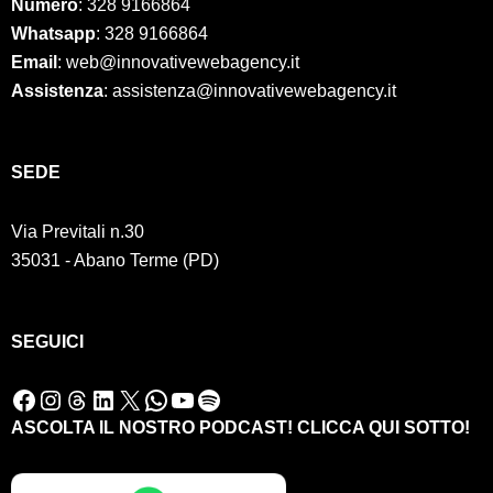
Numero
:
328 9166864
Whatsapp
: 328 9166864
Email
: web@innovativewebagency.it
Assistenza
: assistenza@innovativewebagency.it
SED
E
Via Previtali n.30
35031 - Abano Terme (PD)
SEGUICI
Facebook
Instagram
Threads
LinkedIn
X
WhatsApp
YouTube
Spotify
ASCOLTA IL NOSTRO PODCAST! CLICCA QUI SOTTO!