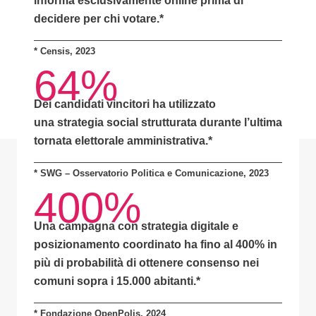
informa
esclusivamente online
prima di
decidere per chi votare.*
*
Censis, 2023
64%
Dei candidati vincitori ha utilizzato
una
strategia social strutturata
durante l’ultima
tornata elettorale amministrativa.*
* SWG – Osservatorio Politica e Comunicazione, 2023
400%
Una campagna con
strategia digitale e
posizionamento coordinato
ha fino al
400% in
più di probabilità
di ottenere consenso nei
comuni sopra i 15.000 abitanti.
*
* Fondazione OpenPolis, 2024