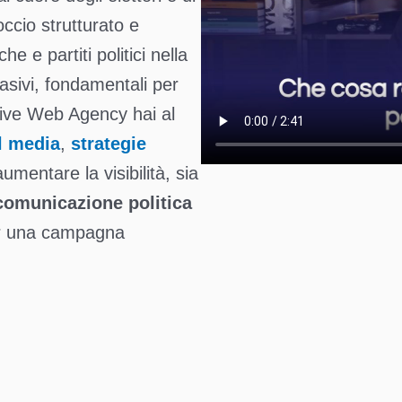
occio strutturato e
e e partiti politici nella
asivi, fondamentali per
tive Web Agency hai al
l media
,
strategie
umentare la visibilità, sia
comunicazione politica
per una campagna