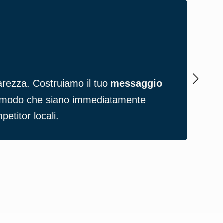
Pres
iarezza. Costruiamo il tuo
messaggio
Oggi
 in modo che siano immediatamente
otti
petitor locali.
Con 
info