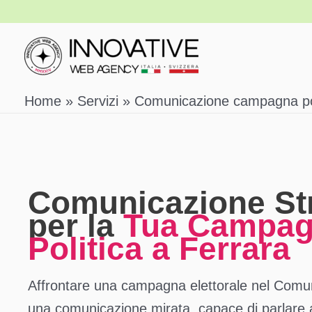
Vai
al
contenuto
Home
Servizi
Comunicazione campagna pol
Comunicazione St
per la
Tua Campa
Politica a Ferrara
Affrontare una campagna elettorale nel Comun
una comunicazione mirata, capace di parlare al