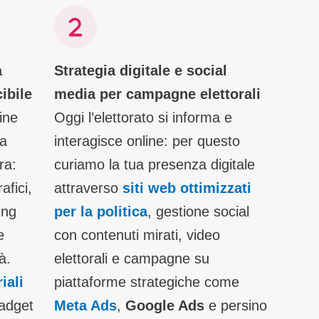
à
Strategia digitale e social
cibile
media per campagne elettorali
ine
Oggi l’elettorato si informa e
na
interagisce online: per questo
ra:
curiamo la tua presenza digitale
afici,
attraverso
siti web ottimizzati
ing
per la politica
, gestione social
e
con contenuti mirati, video
à.
elettorali e campagne su
iali
piattaforme strategiche come
gadget
Meta Ads
,
Google Ads
e persino