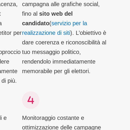
iacenza,
campagna alle grafiche social,
t
fino al
sito web del
a
candidato
(
servizio per la
titor per
realizzazione di siti
). L’obiettivo è
dare coerenza e riconoscibilità al
pproccio
tuo messaggio politico,
dere
rendendolo immediatamente
tamente
memorabile per gli elettori.
di più.
i e
Monitoraggio costante e
ottimizzazione delle campagne