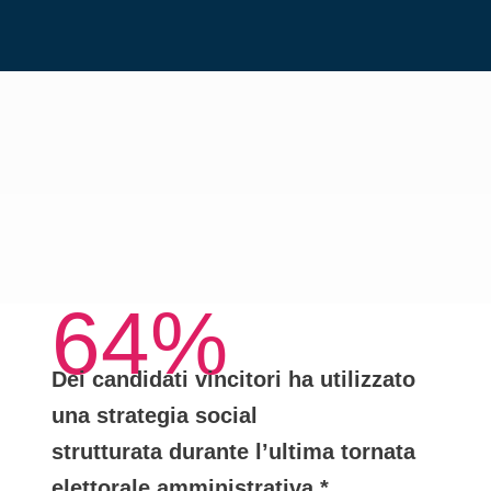
64%
Dei candidati vincitori ha utilizzato
una
strategia social
strutturata
durante l’ultima tornata
elettorale amministrativa.*