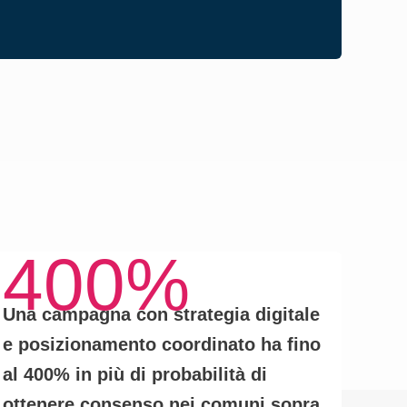
prog
400%
Una campagna con
strategia digitale
e posizionamento coordinato
ha fino
al
400% in più di probabilità
di
ottenere consenso nei comuni sopra