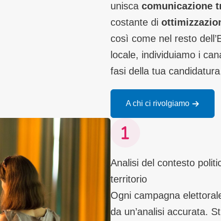
unisca
comunicazione t
costante di
ottimizzazio
così come nel resto dell’
locale, individuiamo i cana
fasi della tua candidatura
A chi ci rivolgiamo
Analisi del contesto politi
territorio
Ogni campagna elettoral
da un’analisi accurata. 