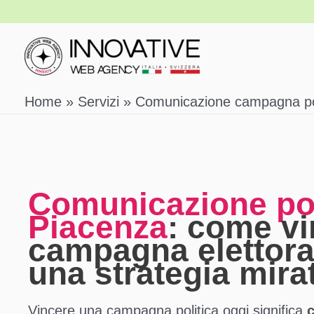
Vai
al
contenuto
Home
Servizi
Comunicazione campagna pol
Comunicazione pol
Piacenza
: come v
campagna elettora
una strategia mira
Vincere una campagna politica oggi significa