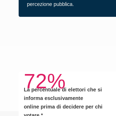
percezione pubblica.
72%
La percentuale di elettori che si
informa
esclusivamente
online
prima di decidere per chi
votare.*