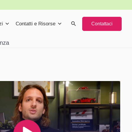
Cerca
zi
Contatti e Risorse
Contattaci
nza