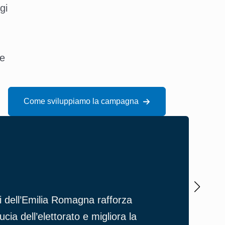
gi
 e
Come sviluppiamo la campagna
Pres
i dell’Emilia Romagna rafforza
Gli 
ia dell’elettorato e migliora la
otti