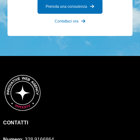
Prenota una consulenza
Contattaci ora
CONTATTI
Numero
:
328 9166864