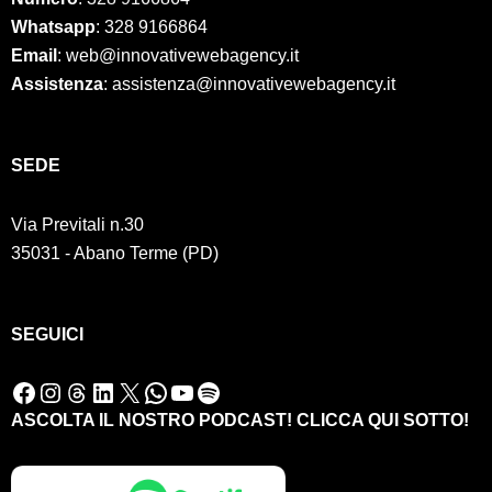
Whatsapp
: 328 9166864
Email
: web@innovativewebagency.it
Assistenza
: assistenza@innovativewebagency.it
SED
E
Via Previtali n.30
35031 - Abano Terme (PD)
SEGUICI
Facebook
Instagram
Threads
LinkedIn
X
WhatsApp
YouTube
Spotify
ASCOLTA IL NOSTRO PODCAST! CLICCA QUI SOTTO!