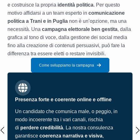
e costruisce la propria
identità politica
. Per questo
motivo affidarsi a un team esperto in
comunicazione
politica a Trani e in Puglia
non è un’opzione, ma una
necessità. Una
campagna elettorale ben gestita
, dalla
grafica al tono di voce, dalla gestione dei social media
fino alla creazione di contenuti persuasivi, può fare la
differenza tra essere eletti o restare invisibili.
Come sviluppiamo la campagna
Presenza forte e coerente online e offline
Un candidato che comunica male, o peggio, in
modo incoerente tra i vari canali, rischia
di
perdere credibilità
. La nostra consulenza
garantisce
coerenza narrativa e visiva
,