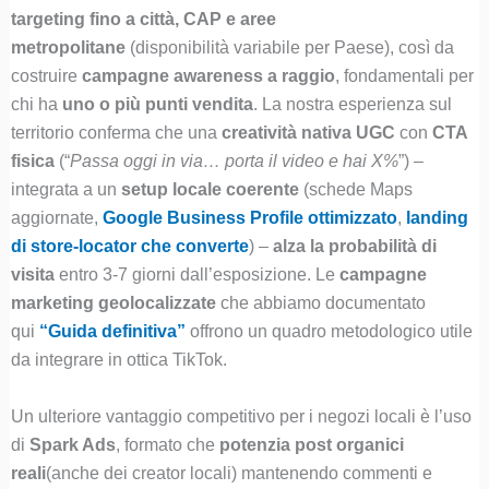
targeting fino a città, CAP e aree
metropolitane
(disponibilità variabile per Paese), così da
costruire
campagne awareness a raggio
, fondamentali per
chi ha
uno o più punti vendita
. La nostra esperienza sul
territorio conferma che una
creatività nativa UGC
con
CTA
fisica
(“
Passa oggi in via… porta il video e hai X%
”) –
integrata a un
setup locale coerente
(schede Maps
aggiornate,
Google Business Profile ottimizzato
,
landing
di store-locator che converte
) –
alza la probabilità di
visita
entro 3-7 giorni dall’esposizione. Le
campagne
marketing geolocalizzate
che abbiamo documentato
qui
“Guida definitiva”
offrono un quadro metodologico utile
da integrare in ottica TikTok.
Un ulteriore vantaggio competitivo per i negozi locali è l’uso
di
Spark Ads
, formato che
potenzia post organici
reali
(anche dei creator locali) mantenendo commenti e