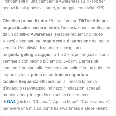
I fondamenti di una campagna Awareness su TikTok per
negozi locali (obiettivi, target, georaggio, creatività, KPI)
Obiettivo prima di tutto.
Per trasformare
TikTok Ads per
negozi locali
in
visite in store
, l’impostazione corretta parte
da un obiettivo
Awareness
(Reach/Frequency o Video
Views) disegnato
sul raggio reale di attrazione
del punto
vendita. Per attività di quartiere consigliamo
un
geotargeting a raggio
tra 1 e 3 km; per negozi in zona
centrale o con bacino più ampio, 3–8 km. L’errore più
comune è puntare alla “conversione online” su un pubblico
troppo ristretto:
prima si costruisce copertura
locale
e
frequenza efficace
, poi si innesta la prova
d’ingaggio (salvataggio indirizzo, “indicazioni stradali”,
prenotazione). Integra fin da subito i micro-eventi
di
GA4
(click su “Chiama”, “Apri su Maps”, “Come arrivare”)
per avere una misura ponte tra Awareness e
store intent
.