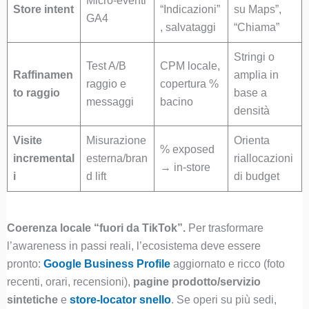
Micro-eventi
Store intent
“Indicazioni”
su Maps”,
GA4
, salvataggi
“Chiama”
Stringi o
Test A/B
CPM locale,
Raffinamen
amplia in
raggio e
copertura %
to raggio
base a
messaggi
bacino
densità
Visite
Misurazione
Orienta
% exposed
incremental
esterna/bran
riallocazioni
→ in-store
i
d lift
di budget
Coerenza locale “fuori da TikTok”.
Per trasformare
l’awareness in passi reali, l’ecosistema deve essere
pronto:
Google Business Profile
aggiornato e ricco (foto
recenti, orari, recensioni),
pagine prodotto/servizio
sintetiche
e
store-locator snello
. Se operi su più sedi,