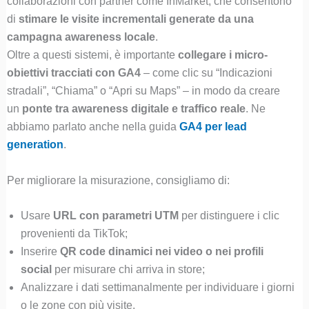
collaborazioni con partner come InMarket, che consentono
di
stimare le visite incrementali generate da una
campagna awareness locale
.
Oltre a questi sistemi, è importante
collegare i micro-
obiettivi tracciati con GA4
– come clic su “Indicazioni
stradali”, “Chiama” o “Apri su Maps” – in modo da creare
un
ponte tra awareness digitale e traffico reale
. Ne
abbiamo parlato anche nella guida
GA4 per lead
generation
.
Per migliorare la misurazione, consigliamo di:
Usare
URL con parametri UTM
per distinguere i clic
provenienti da TikTok;
Inserire
QR code dinamici nei video o nei profili
social
per misurare chi arriva in store;
Analizzare i dati settimanalmente per individuare i giorni
o le zone con più visite.