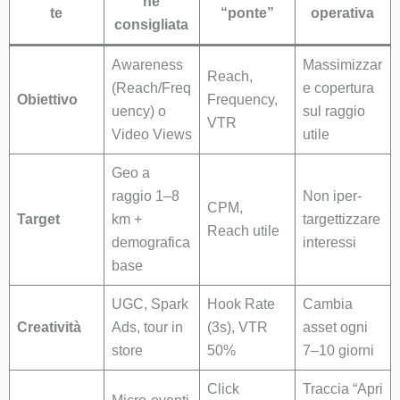
ne
te
“ponte”
operativa
consigliata
Awareness
Massimizzar
Reach,
(Reach/Freq
e copertura
Obiettivo
Frequency,
uency) o
sul raggio
VTR
Video Views
utile
Geo a
raggio 1–8
Non iper-
CPM,
Target
km +
targettizzare
Reach utile
demografica
interessi
base
UGC, Spark
Hook Rate
Cambia
Creatività
Ads, tour in
(3s), VTR
asset ogni
store
50%
7–10 giorni
Click
Traccia “Apri