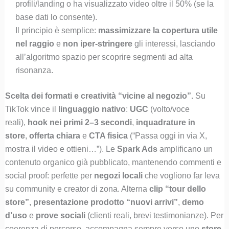
profili/landing o ha visualizzato video oltre il 50% (se la
base dati lo consente).
Il principio è semplice:
massimizzare la copertura utile
nel raggio
e
non iper-stringere
gli interessi, lasciando
all’algoritmo spazio per scoprire segmenti ad alta
risonanza.
Scelta dei formati e creatività “vicine al negozio”.
Su
TikTok vince il
linguaggio nativo
:
UGC
(volto/voce
reali),
hook nei primi 2–3 secondi
,
inquadrature in
store
,
offerta chiara
e
CTA fisica
(“Passa oggi in via X,
mostra il video e ottieni…”). Le
Spark Ads
amplificano un
contenuto organico già pubblicato, mantenendo commenti e
social proof: perfette per
negozi locali
che vogliono far leva
su community e creator di zona. Alterna
clip “tour dello
store”
,
presentazione prodotto “nuovi arrivi”
,
demo
d’uso
e
prove sociali
(clienti reali, brevi testimonianze). Per
coerenza di percorso, accompagna sempre verso uno
store-