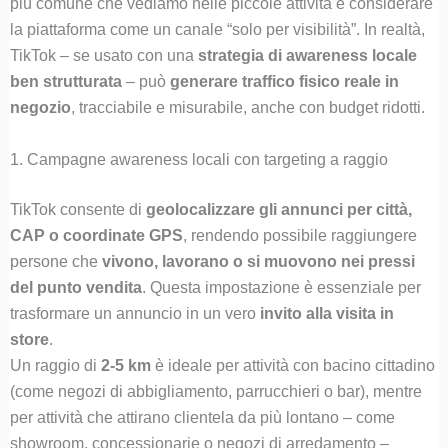
più comune che vediamo nelle piccole attività è considerare
la piattaforma come un canale “solo per visibilità”. In realtà,
TikTok – se usato con una
strategia di awareness locale
ben strutturata
– può
generare traffico fisico reale in
negozio
, tracciabile e misurabile, anche con budget ridotti.
1. Campagne awareness locali con targeting a raggio
TikTok consente di
geolocalizzare gli annunci per città,
CAP o coordinate GPS
, rendendo possibile raggiungere
persone che
vivono, lavorano o si muovono nei pressi
del punto vendita
. Questa impostazione è essenziale per
trasformare un annuncio in un vero
invito alla visita in
store
.
Un raggio di
2-5 km
è ideale per attività con bacino cittadino
(come negozi di abbigliamento, parrucchieri o bar), mentre
per attività che attirano clientela da più lontano – come
showroom, concessionarie o negozi di arredamento –