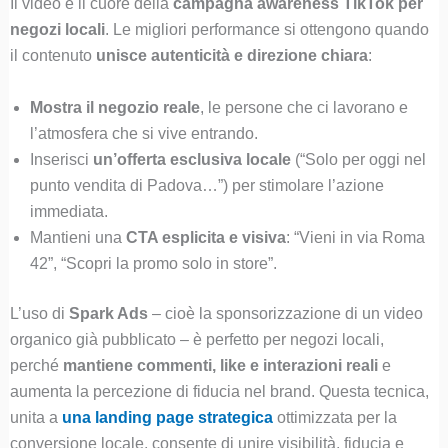
Il video è il cuore della
campagna awareness TikTok per
negozi locali
. Le migliori performance si ottengono quando
il contenuto
unisce autenticità e direzione chiara
:
Mostra il negozio reale
, le persone che ci lavorano e
l’atmosfera che si vive entrando.
Inserisci
un’offerta esclusiva locale
(“Solo per oggi nel
punto vendita di Padova…”) per stimolare l’azione
immediata.
Mantieni una
CTA esplicita e visiva
: “Vieni in via Roma
42”, “Scopri la promo solo in store”.
L’uso di
Spark Ads
– cioè la sponsorizzazione di un video
organico già pubblicato – è perfetto per negozi locali,
perché
mantiene commenti, like e interazioni reali
e
aumenta la percezione di fiducia nel brand. Questa tecnica,
unita a
una landing page strategica
ottimizzata per la
conversione locale, consente di unire visibilità, fiducia e