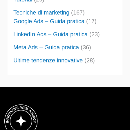
Tecniche di marketing
(167)
Google Ads – Guida pratica
(17)
LinkedIn Ads – Guida pratica
(23)
Meta Ads – Guida pratica
(36)
Ultime tendenze innovative
(28)