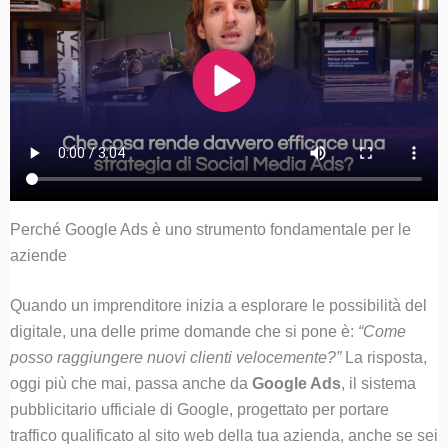
Perché Google Ads è uno strumento fondamentale per le
aziende
Quando un imprenditore inizia a esplorare le possibilità del
digitale, una delle prime domande che si pone è:
“Come
posso raggiungere nuovi clienti velocemente?”
La risposta,
oggi più che mai, passa anche da
Google Ads
, il sistema
pubblicitario ufficiale di Google, progettato per portare
traffico qualificato al sito web della tua azienda, anche se sei