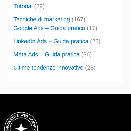
Tutorial
(29)
Tecniche di marketing
(167)
Google Ads – Guida pratica
(17)
LinkedIn Ads – Guida pratica
(23)
Meta Ads – Guida pratica
(36)
Ultime tendenze innovative
(28)