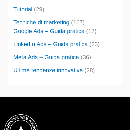
Tutorial
(29)
Tecniche di marketing
(167)
Google Ads – Guida pratica
(17)
LinkedIn Ads – Guida pratica
(23)
Meta Ads – Guida pratica
(36)
Ultime tendenze innovative
(28)