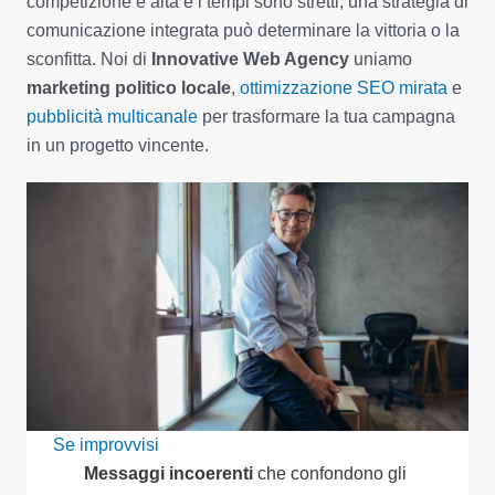
competizione è alta e i tempi sono stretti, una strategia di
comunicazione integrata può determinare la vittoria o la
sconfitta. Noi di
Innovative Web Agency
uniamo
marketing politico locale
,
ottimizzazione SEO mirata
e
pubblicità multicanale
per trasformare la tua campagna
in un progetto vincente.
Se improvvisi
Messaggi incoerenti
che confondono gli