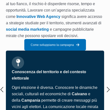
al tuo fianco, il rischio è disperdere risorse, tempo e
opportunità. Lavorare con un’agenzia specializzata
come
Innovative Web Agency
significa avere accesso
a strategie studiate per il territorio, strumenti avanzati di
social media marketing
e campagne pubblicitarie
mirate che possono spostare voti decisivi.
Come sviluppiamo la campagna
Conoscenza del territorio e del contesto
elettorale
Ogni elezione è diversa. Conoscere le dinamiche
sociali, culturali ed economiche di
Caivano
e
della
Campania
permette di creare messaggi più
vicini agli elettori. La comunicazione locale mirata