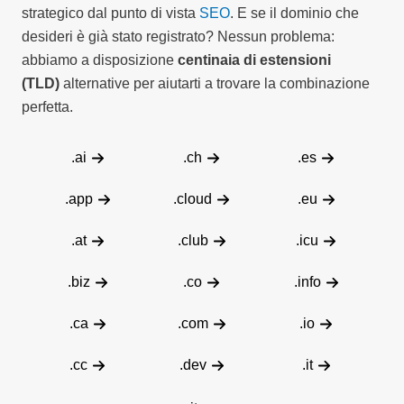
strategico dal punto di vista
SEO
. E se il dominio che
desideri è già stato registrato? Nessun problema:
abbiamo a disposizione
centinaia di estensioni
(TLD)
alternative per aiutarti a trovare la combinazione
perfetta.
.ai
.ch
.es
.app
.cloud
.eu
.at
.club
.icu
.biz
.co
.info
.ca
.com
.io
.cc
.dev
.it