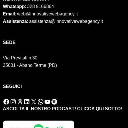
Whatsapp
: 328 9166864
Email
: web@innovativewebagency.it
Assistenza
: assistenza@innovativewebagency.it
SED
E
Via Previtali n.30
35031 - Abano Terme (PD)
SEGUICI
Facebook
Instagram
Threads
LinkedIn
X
WhatsApp
YouTube
Spotify
ASCOLTA IL NOSTRO PODCAST! CLICCA QUI SOTTO!