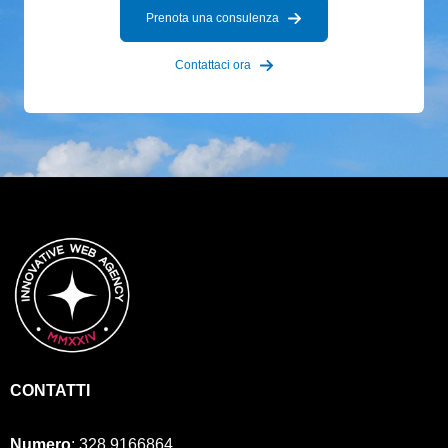
Prenota una consulenza
Contattaci ora
CONTATTI
Numero
:
328 9166864