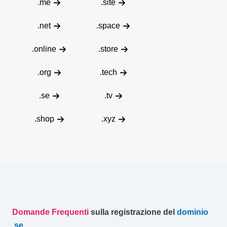
.me
.site
.net
.space
.online
.store
.org
.tech
.se
.tv
.shop
.xyz
Domande Frequenti
sulla registrazione del
dominio
.
se