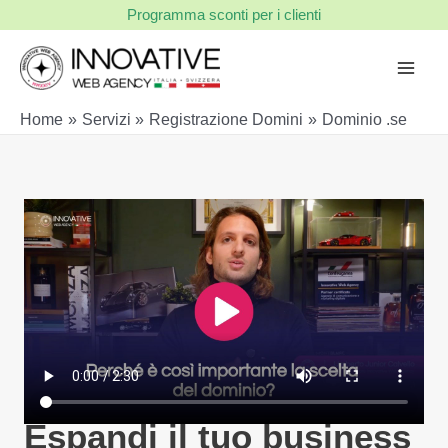
Vai
Programma sconti per i clienti
al
contenuto
Home
Servizi
Registrazione Domini
Dominio .se
Espandi il tuo business