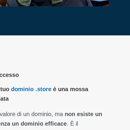
uccesso
l tuo
dominio .
store
è una mossa
iata
l valore di un dominio, ma
non esiste un
nza un dominio efficace
. È il