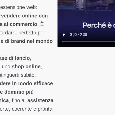
 estensione web:
e vendere online con
ata al commercio
. È
ordare, perfetto per
e di brand nel mondo
fase di lancio
,
a uno
shop online
,
tinguerti subito,
dere in modo efficace
.
me dominio più
nica
, fino all’
assistenza
forte, coerente e pronta