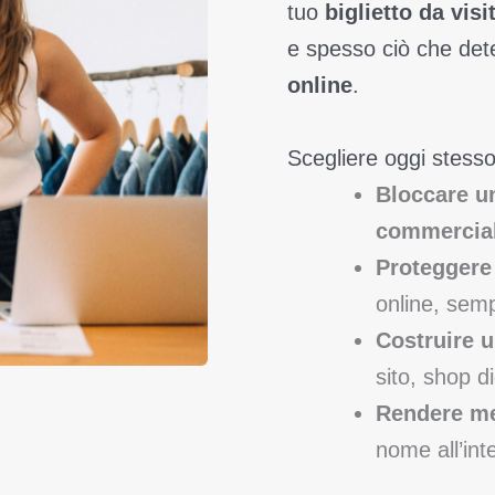
tuo
biglietto da visi
e spesso ciò che det
online
.
Scegliere oggi stesso
Bloccare un
commercia
Proteggere 
online, semp
Costruire u
sito, shop d
Rendere me
nome all’int