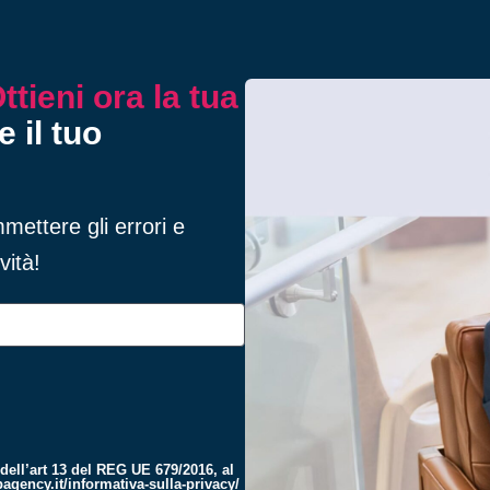
ttieni ora la tua
e il tuo
mettere gli errori e
vità!
 dell’art 13 del REG UE 679/2016, al
agency.it/informativa-sulla-privacy/