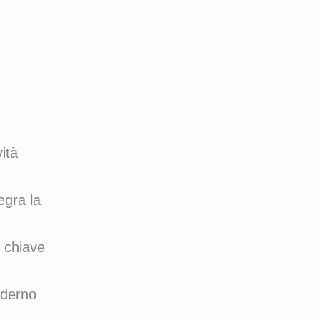
vità
egra la
e chiave
moderno