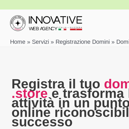
Vai
al
contenuto
Home
Servizi
Registrazione Domini
Domi
Registra il tuo
dom
.
store
e trasforma 
attività in un punt
online riconoscibil
successo