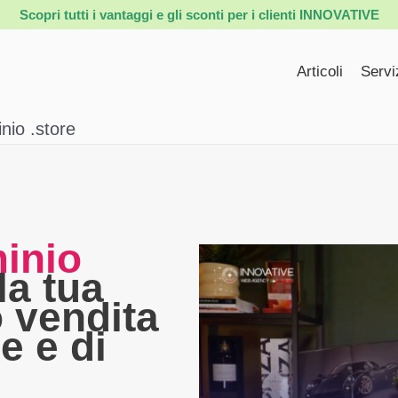
Scopri tutti i vantaggi e gli sconti per i clienti INNOVATIVE
Articoli
Servi
nio .store
inio
la tua
o vendita
e e di