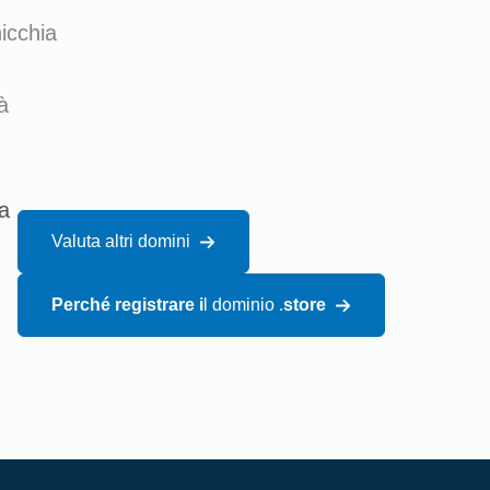
icchia
à
ca
Valuta altri domini
Perché registrare i
l dominio .
store