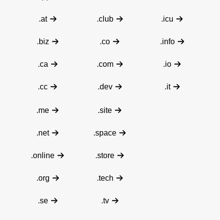
.at
.club
.icu
.biz
.co
.info
.ca
.com
.io
.cc
.dev
.it
.me
.site
.net
.space
.online
.store
.org
.tech
.se
.tv