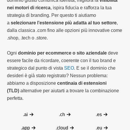
dominio giusto comunica identità, migliora la
visibilità
nei motori di ricerca
, ispira fiducia e rafforza la tua
strategia di branding. Per questo ti aiutiamo
a
selezionare l’estensione più adatta al tuo settore
,
dalla classica .com fino alle opzioni più innovative come
.shop, .tech o .store.
Ogni
dominio per ecommerce o sito aziendale
deve
essere facile da ricordare, coerente con il tuo brand e
strategico dal punto di vista
SEO
. E se il dominio che
desideri è già stato registrato? Nessun problema:
abbiamo a disposizione
centinaia di estensioni
(TLD)
alternative per aiutarti a trovare la combinazione
perfetta.
.ai
.ch
.es
.app
.cloud
.eu