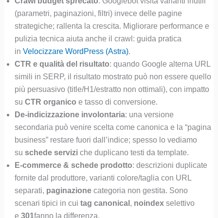
Crawl budget sprecato
: Googlebot visita varianti inutili
(parametri, paginazioni, filtri) invece delle pagine
strategiche; rallenta la crescita. Migliorare performance e
pulizia tecnica aiuta anche il crawl: guida pratica
in
Velocizzare WordPress (Astra)
.
CTR e qualità del risultato
: quando Google alterna URL
simili in SERP, il risultato mostrato può non essere quello
più persuasivo (title/H1/estratto non ottimali), con impatto
su
CTR organico
e tasso di conversione.
De-indicizzazione involontaria
: una versione
secondaria può venire scelta come canonica e la “pagina
business” restare fuori dall’indice; spesso lo vediamo
su
schede servizi
che duplicano testi da template.
E-commerce & schede prodotto
: descrizioni duplicate
fornite dal produttore, varianti colore/taglia con URL
separati,
paginazione
categoria non gestita. Sono
scenari tipici in cui
tag canonical
,
noindex
selettivo
e
301
fanno la differenza.