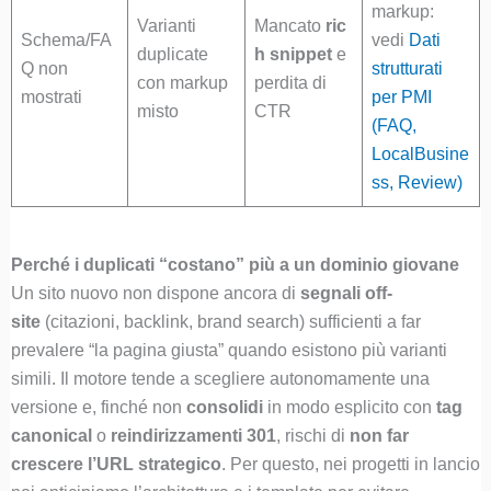
markup:
Varianti
Mancato
ric
Schema/FA
vedi
Dati
duplicate
h snippet
e
Q non
strutturati
con markup
perdita di
mostrati
per PMI
misto
CTR
(FAQ,
LocalBusine
ss, Review)
Perché i duplicati “costano” più a un dominio giovane
Un sito nuovo non dispone ancora di
segnali off-
site
(citazioni, backlink, brand search) sufficienti a far
prevalere “la pagina giusta” quando esistono più varianti
simili. Il motore tende a scegliere autonomamente una
versione e, finché non
consolidi
in modo esplicito con
tag
canonical
o
reindirizzamenti 301
, rischi di
non far
crescere l’URL strategico
. Per questo, nei progetti in lancio