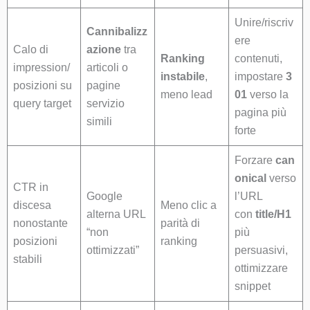
Unire/riscriv
Cannibalizz
ere
Calo di
azione
tra
Ranking
contenuti,
impression/
articoli o
instabile
,
impostare
3
posizioni su
pagine
meno lead
01
verso la
query target
servizio
pagina più
simili
forte
Forzare
can
onical
verso
CTR in
Google
l’URL
discesa
Meno clic a
alterna URL
con
title/H1
nonostante
parità di
“non
più
posizioni
ranking
ottimizzati”
persuasivi,
stabili
ottimizzare
snippet