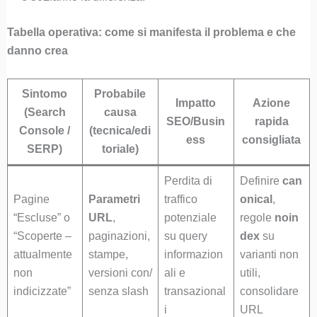
Tabella operativa: come si manifesta il problema e che
danno crea
Sintomo
Probabile
Impatto
Azione
(Search
causa
SEO/Busin
rapida
Console /
(tecnica/edi
ess
consigliata
SERP)
toriale)
Perdita di
Definire
can
Pagine
Parametri
traffico
onical
,
“Escluse” o
URL
,
potenziale
regole
noin
“Scoperte –
paginazioni,
su query
dex
su
attualmente
stampe,
informazion
varianti non
non
versioni con/
ali e
utili,
indicizzate”
senza slash
transazional
consolidare
i
URL