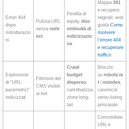
Mappa
301
e recupero
Perdita di
Errori 404
segnali: vedi
Pulizia URL
equity,
disc
dopo
guida
Come
senza
redir
ontinuità di
ristrutturazio
risolvere
ect
indicizzazio
ni
l’errore 404
ne
e recuperare
traffico
Crawl
Blocchi
Esplosione
budget
su
robots.tx
Filtri/sort del
di “URL
disperso
,
t
/
noindex
,
CMS visibili
parametrici”
cannibalizza
canonical
ai bot
indicizzati
zione long-
verso listing
tail
principale
Consolidare
URL e