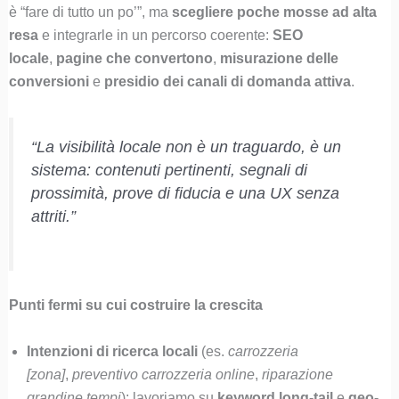
è “fare di tutto un po’”, ma
scegliere poche mosse ad alta
resa
e integrarle in un percorso coerente:
SEO
locale
,
pagine che convertono
,
misurazione delle
conversioni
e
presidio dei canali di domanda attiva
.
“La visibilità locale non è un traguardo, è un
sistema: contenuti pertinenti, segnali di
prossimità, prove di fiducia e una UX senza
attriti.”
Punti fermi su cui costruire la crescita
Intenzioni di ricerca locali
(es.
carrozzeria
[zona]
,
preventivo carrozzeria online
,
riparazione
grandine tempi
): lavoriamo su
keyword long-tail
e
geo-