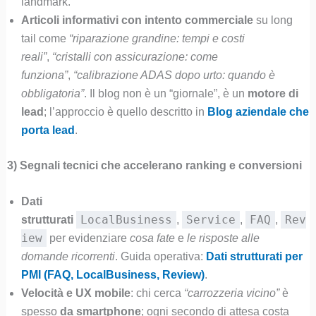
landmark.
Articoli informativi con intento commerciale
su long
tail come
“riparazione grandine: tempi e costi
reali”
,
“cristalli con assicurazione: come
funziona”
,
“calibrazione ADAS dopo urto: quando è
obbligatoria”
. Il blog non è un “giornale”, è un
motore di
lead
; l’approccio è quello descritto in
Blog aziendale che
porta lead
.
3) Segnali tecnici che accelerano ranking e conversioni
Dati
LocalBusiness
Service
FAQ
Rev
strutturati
,
,
,
iew
per evidenziare
cosa fate
e
le risposte alle
domande ricorrenti
. Guida operativa:
Dati strutturati per
PMI (FAQ, LocalBusiness, Review)
.
Velocità e UX mobile
: chi cerca
“carrozzeria vicino”
è
spesso
da smartphone
; ogni secondo di attesa costa