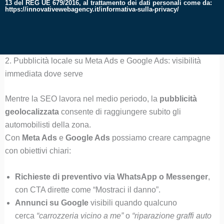
13 del REG UE 679/2016, al trattamento dei dati personali come da:
https://innovativewebagency.it/informativa-sulla-privacy/
2. Pubblicità locale su Meta Ads e Google Ads: visibilità
immediata dove serve
Mentre la SEO lavora nel medio periodo, la
pubblicità
geolocalizzata
consente di raggiungere subito gli
automobilisti della zona.
Con
Meta Ads
e
Google Ads
possiamo creare campagne
con obiettivi chiari:
Richieste di preventivo via WhatsApp o Messenger
,
con CTA dirette come “Mostraci il danno”.
Annunci su Google
visibili quando qualcuno
cerca
“carrozzeria vicino a me”
o
“riparazione graffi auto