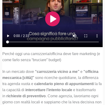
Perché oggi una carrozzeria/officina deve fare marketing (e
come farlo senza “bruciare” budget)
In un mercato dove
“carrozzeria vicino a me”
e
“officina
meccanica [città]”
sono ricerche quotidiane, la differenza
tra agenda vuota e
calendario pieno di appuntamenti
la fa
la capacità di
intercettare l’intento locale
e trasformarlo
in
richieste di preventivo
. Come agenzia, lavoriamo ogni
giorno con realtà locali e sappiamo che la leva decisiva non