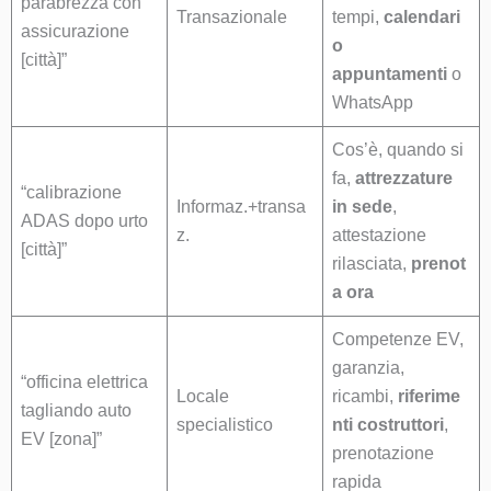
parabrezza con
Transazionale
tempi,
calendari
assicurazione
o
[città]”
appuntamenti
o
WhatsApp
Cos’è, quando si
fa,
attrezzature
“calibrazione
Informaz.+transa
in sede
,
ADAS dopo urto
z.
attestazione
[città]”
rilasciata,
prenot
a ora
Competenze EV,
garanzia,
“officina elettrica
Locale
ricambi,
riferime
tagliando auto
specialistico
nti costruttori
,
EV [zona]”
prenotazione
rapida