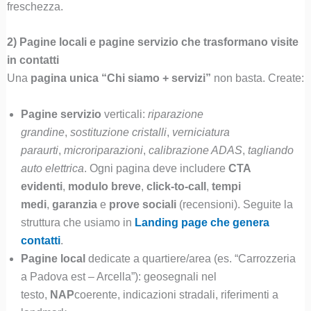
freschezza.
2) Pagine locali e pagine servizio che trasformano visite
in contatti
Una
pagina unica “Chi siamo + servizi”
non basta. Create:
Pagine servizio
verticali:
riparazione
grandine
,
sostituzione cristalli
,
verniciatura
paraurti
,
microriparazioni
,
calibrazione ADAS
,
tagliando
auto elettrica
. Ogni pagina deve includere
CTA
evidenti
,
modulo breve
,
click-to-call
,
tempi
medi
,
garanzia
e
prove sociali
(recensioni). Seguite la
struttura che usiamo in
Landing page che genera
contatti
.
Pagine local
dedicate a quartiere/area (es. “Carrozzeria
a Padova est – Arcella”): geosegnali nel
testo,
NAP
coerente, indicazioni stradali, riferimenti a