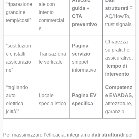
Articolo
Dati
“riparazione
ale con
guida +
strutturati
F
grandine
intento
CTA
AQ/HowTo,
tempi/costi”
commercial
preventivo
trust signals
e
Chiarezza
“sostituzion
Pagina
su pratiche
e cristalli
Transaziona
servizio
+
assicurative,
assicurazio
le verticale
snippet
tempo di
ne”
informativo
intervento
“tagliando
Competenz
auto
Locale
Pagina EV
e EV/ADAS
,
elettrica
specialistico
specifica
attrezzature,
[città]”
garanzia
Per massimizzare l’efficacia, integriamo
dati strutturati
per