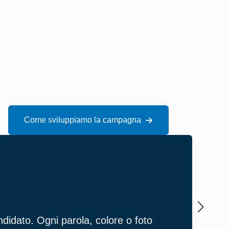
Come sviluppiamo la campagna
Parl
didato. Ogni parola, colore o foto
Ogni