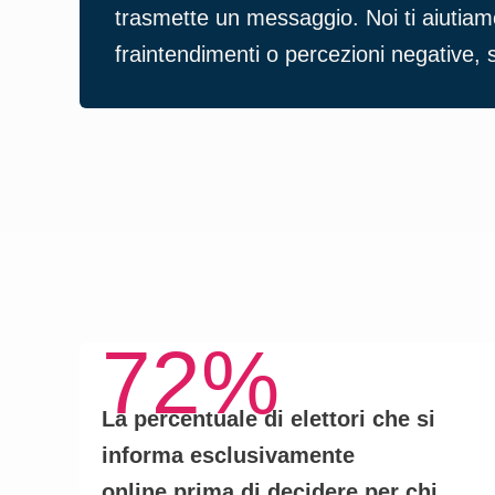
trasmette un messaggio. Noi ti aiutia
fraintendimenti o percezioni negative, s
72%
La percentuale di elettori che si
informa
esclusivamente
online
prima di decidere per chi