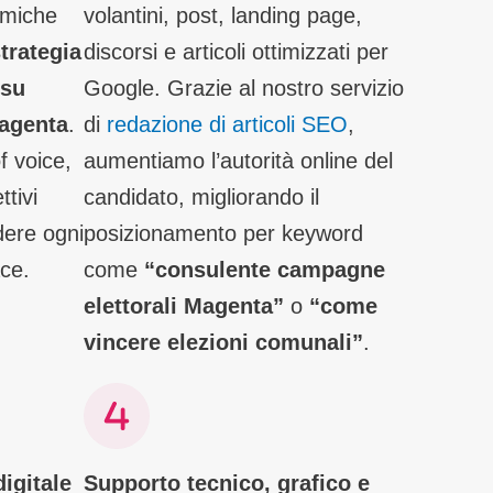
namiche
volantini, post, landing page,
trategia
discorsi e articoli ottimizzati per
 su
Google. Grazie al nostro servizio
agenta
.
di
redazione di articoli SEO
,
f voice,
aumentiamo l’autorità online del
ttivi
candidato, migliorando il
dere ogni
posizionamento per keyword
ace.
come
“consulente campagne
elettorali Magenta”
o
“come
vincere elezioni comunali”
.
igitale
Supporto tecnico, grafico e