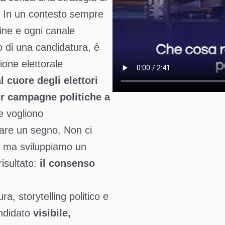
a. In un contesto sempre
ine e ogni canale
o di una candidatura, è
one elettorale
l cuore degli elettori
r campagne politiche a
e vogliono
iare un segno. Non ci
al, ma sviluppiamo un
risultato:
il consenso
ra, storytelling politico e
andidato
visibile,