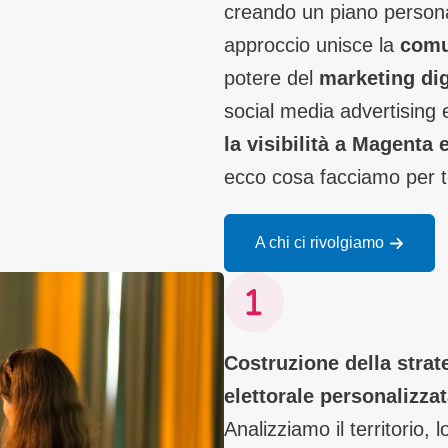
creando un piano personali
approccio unisce la
comu
potere del
marketing dig
social media advertising 
la visibilità a Magenta 
ecco cosa facciamo per t
A chi ci rivolgiamo
Costruzione della strat
elettorale personalizza
Analizziamo il territorio, l