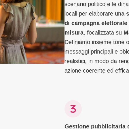
scenario politico e le di
locali per elaborare una
s
di campagna elettorale
misura
, focalizzata su
M
Definiamo insieme tone o
messaggi principali e obie
realistici, in modo da ren
azione coerente ed effic
Gestione pubblicitaria d