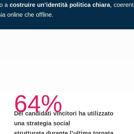
mo a
costruire un’identità politica chiara
, coeren
ia online che offline.
64%
Dei candidati vincitori ha utilizzato
una
strategia social
strutturata
durante l’ultima tornata