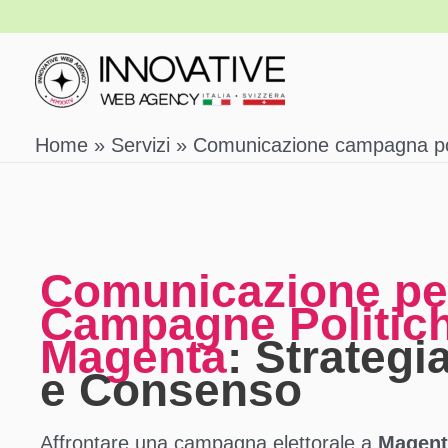
Vai
al
contenuto
Home
Servizi
Comunicazione campagna pol
Comunicazione pe
Campagne Politic
Magenta
: Strategia
e Consenso
Affrontare una campagna elettorale a
Magent