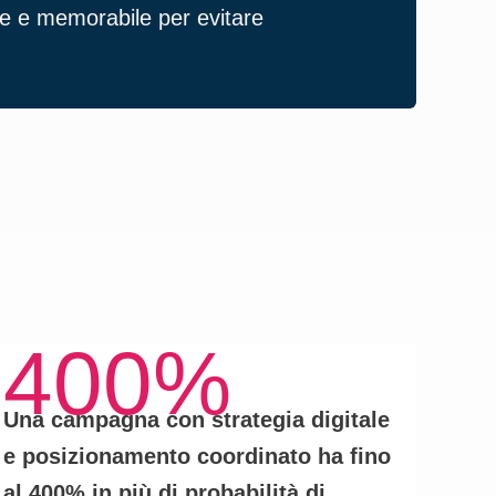
te e memorabile per evitare
tecn
aume
400%
Una campagna con
strategia digitale
e posizionamento coordinato
ha fino
al
400% in più di probabilità
di