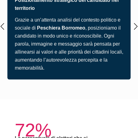
Posizionamento strategico del candidato nel
territorio
Grazie a un’attenta analisi del contesto politico e
sociale di
Peschiera Borromeo
, posizioniamo il
candidato in modo unico e riconoscibile. Ogni
parola, immagine e messaggio sarà pensata per
allinearsi ai valori e alle priorità dei cittadini locali,
aumentando l’autorevolezza percepita e la
memorabilità.
72%