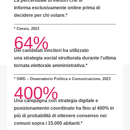
La percentuale di elettori che si
informa
esclusivamente online
prima di
decidere per chi votare.*
*
Censis, 2023
64%
Dei candidati vincitori ha utilizzato
una
strategia social strutturata
durante l’ultima
tornata elettorale amministrativa.*
* SWG – Osservatorio Politica e Comunicazione, 2023
400%
Una campagna con
strategia digitale e
posizionamento coordinato
ha fino al
400% in
più di probabilità
di ottenere consenso nei
comuni sopra i 15.000 abitanti.
*