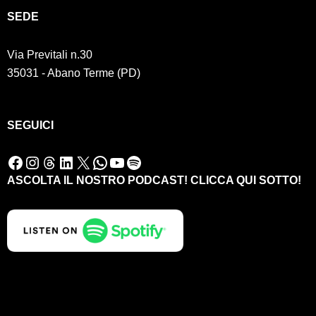
SED
E
Via Previtali n.30
35031 - Abano Terme (PD)
SEGUICI
Facebook
Instagram
Threads
LinkedIn
X
WhatsApp
YouTube
Spotify
ASCOLTA IL NOSTRO PODCAST! CLICCA QUI SOTTO!