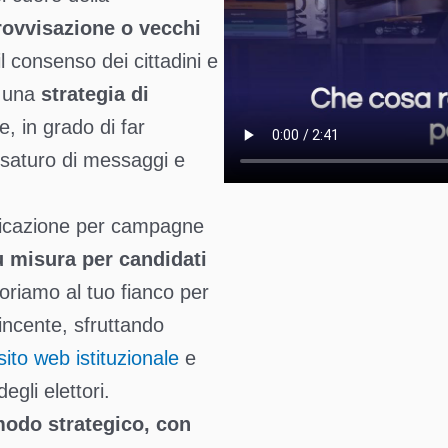
rovvisazione o vecchi
l consenso dei cittadini e
e una
strategia di
e, in grado di far
o saturo di messaggi e
unicazione per campagne
u misura per candidati
oriamo al tuo fianco per
incente, sfruttando
sito web istituzionale
e
egli elettori.
odo strategico, con