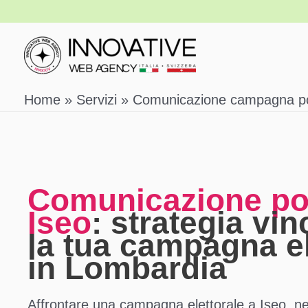
Vai
al
contenuto
Home
Servizi
Comunicazione campagna pol
Comunicazione pol
Iseo
: strategia vi
la tua campagna el
in Lombardia
Affrontare una campagna elettorale a Iseo, ne