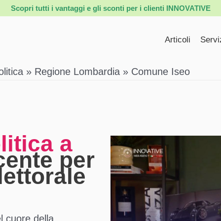
Scopri tutti i vantaggi e gli sconti per i clienti INNOVATIVE
Articoli
Servi
itica
Regione Lombardia
Comune Iseo
itica a
ncente per
ettorale
l cuore della