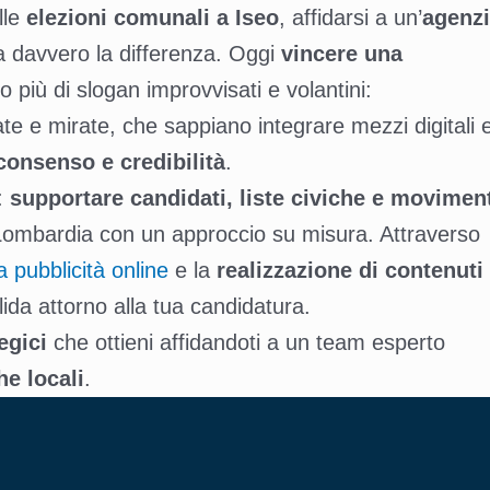
lle
elezioni comunali a Iseo
, affidarsi a un’
agenz
fa davvero la differenza. Oggi
vincere una
 più di slogan improvvisati e volantini:
ate e mirate, che sappiano integrare mezzi digitali 
 consenso e credibilità
.
o:
supportare candidati, liste civiche e movimen
la Lombardia con un approccio su misura. Attraverso
la pubblicità online
e la
realizzazione di contenuti
ida attorno alla tua candidatura.
egici
che ottieni affidandoti a un team esperto
e locali
.