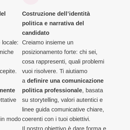
del
Costruzione dell’identità
politica e narrativa del
candidato
 locale:
Creiamo insieme un
amiche
posizionamento forte: chi sei,
cosa rappresenti, quali problemi
rcepite.
vuoi risolvere. Ti aiutiamo
a
definire una comunicazione
mente
politica professionale
, basata
ttative
su storytelling, valori autentici e
linee guida comunicative chiare,
o in modo
coerenti con i tuoi obiettivi.
Il nostro obiettivo è dare forma e