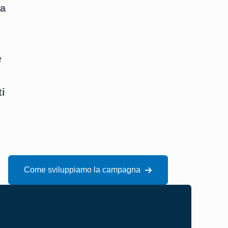
ia
e
ti
Come sviluppiamo la campagna