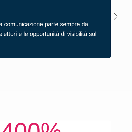
Pres
stra comunicazione parte sempre da
La
p
lettori e le opportunità di visibilità sul
curi
ident
400%