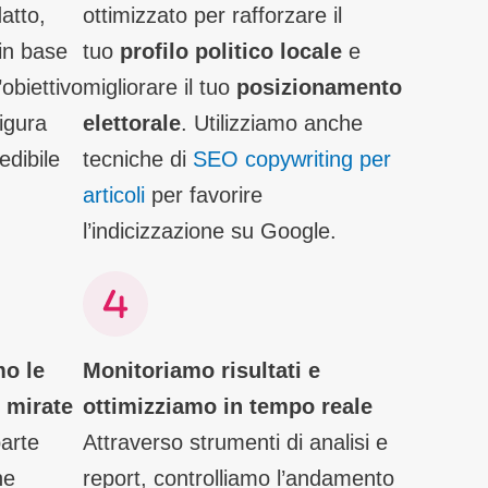
atto,
ottimizzato per rafforzare il
in base
tuo
profilo politico locale
e
’obiettivo
migliorare il tuo
posizionamento
igura
elettorale
. Utilizziamo anche
edibile
tecniche di
SEO copywriting per
articoli
per favorire
l’indicizzazione su Google.
mo le
Monitoriamo risultati e
 mirate
ottimizziamo in tempo reale
parte
Attraverso strumenti di analisi e
he
report, controlliamo l’andamento