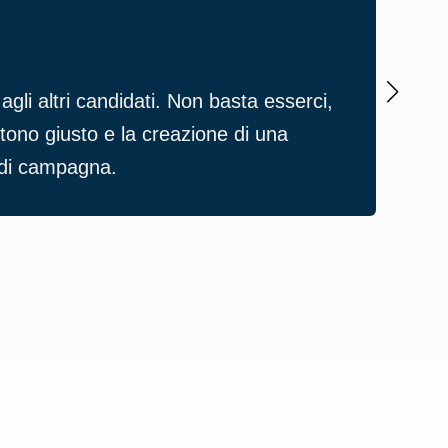
Comu
agli altri candidati. Non basta esserci,
Il r
 tono giusto e la creazione di una
vola
i di campagna.
dall