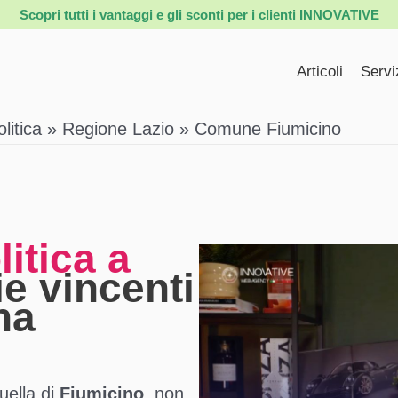
Scopri tutti i vantaggi e gli sconti per i clienti INNOVATIVE
Articoli
Servi
itica
Regione Lazio
Comune Fiumicino
itica a
ie vincenti
na
uella di
Fiumicino
, non