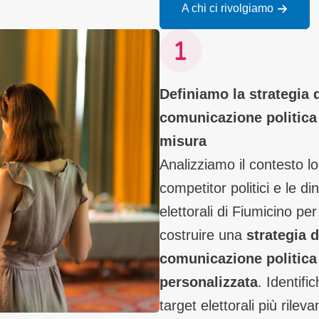
A chi ci rivolgiamo
Definiamo la strategia 
comunicazione politica
misura
Analizziamo il contesto lo
competitor politici e le d
elettorali di Fiumicino per
costruire una
strategia d
comunicazione politica
personalizzata
. Identifi
target elettorali più rilevan