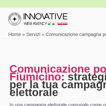
Vai
al
contenuto
Home
Servizi
Comunicazione campagna pol
Comunicazione pol
Fiumicino
: strateg
per la tua campag
elettorale
In una campagna elettorale comunale come q