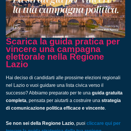
Scarica la guida pratica per
vincere una campagna
elettorale nella Regione
Lazio
Hai deciso di candidarti alle prossime elezioni regionali
nel Lazio o vuoi guidare una lista civica verso il
successo? Abbiamo preparato per te una
guida gratuita
completa
, pensata per aiutarti a costruire una
strategia
di comunicazione politica efficace e vincente
.
Se non sei della Regione Lazio
, puoi
cliccare qui per
trovare la guida strategica della tua regione
.