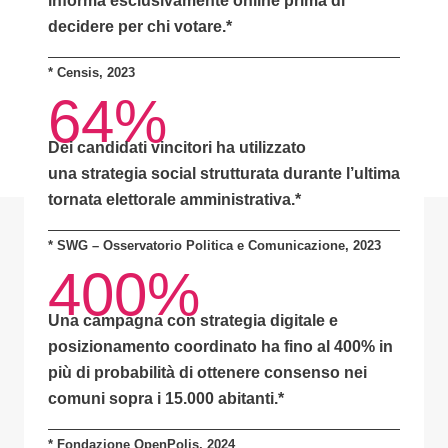
informa
esclusivamente online
prima di
decidere per chi votare.*
*
Censis, 2023
64%
Dei candidati vincitori ha utilizzato
una
strategia social strutturata
durante l’ultima
tornata elettorale amministrativa.*
* SWG – Osservatorio Politica e Comunicazione, 2023
400%
Una campagna con
strategia digitale e
posizionamento coordinato
ha fino al
400% in
più di probabilità
di ottenere consenso nei
comuni sopra i 15.000 abitanti.
*
* Fondazione OpenPolis, 2024