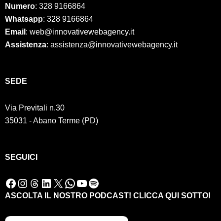
Numero
:
328 9166864
Whatsapp
: 328 9166864
Email
: web@innovativewebagency.it
Assistenza
: assistenza@innovativewebagency.it
SED
E
Via Previtali n.30
35031 - Abano Terme (PD)
SEGUICI
Facebook
Instagram
Threads
LinkedIn
X
WhatsApp
YouTube
Spotify
ASCOLTA IL NOSTRO PODCAST! CLICCA QUI SOTTO!