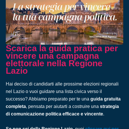
Scarica la guida pratica per
vincere una campagna
elettorale nella Regione
Lazio
Hai deciso di candidarti alle prossime elezioni regionali
nel Lazio o vuoi guidare una lista civica verso il
successo? Abbiamo preparato per te una
guida gratuita
completa
, pensata per aiutarti a costruire una
strategia
di comunicazione politica efficace e vincente
.
Se non sei della Regione Lazio
, puoi
cliccare qui per