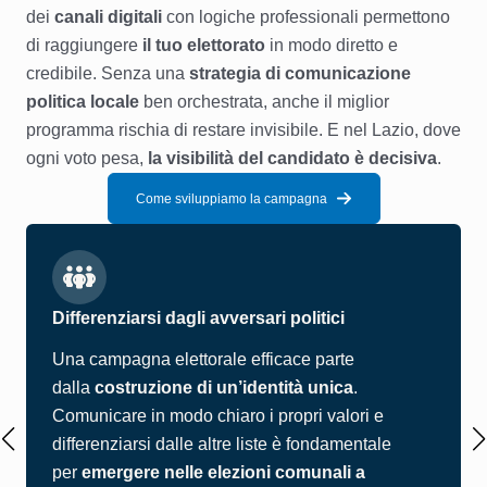
dei
canali digitali
con logiche professionali permettono
di raggiungere
il tuo elettorato
in modo diretto e
credibile. Senza una
strategia di comunicazione
politica locale
ben orchestrata, anche il miglior
programma rischia di restare invisibile. E nel Lazio, dove
ogni voto pesa,
la visibilità del candidato è decisiva
.
Come sviluppiamo la campagna
Differenziarsi dagli avversari politici
Una campagna elettorale efficace parte
dalla
costruzione di un’identità unica
.
Comunicare in modo chiaro i propri valori e
differenziarsi dalle altre liste è fondamentale
per
emergere nelle elezioni comunali a