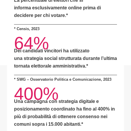
La percentuale di elettori che si
informa
esclusivamente online
prima di
decidere per chi votare.*
*
Censis, 2023
64%
Dei candidati vincitori ha utilizzato
una
strategia social strutturata
durante l’ultima
tornata elettorale amministrativa.*
* SWG – Osservatorio Politica e Comunicazione, 2023
400%
Una campagna con
strategia digitale e
posizionamento coordinato
ha fino al
400% in
più di probabilità
di ottenere consenso nei
comuni sopra i 15.000 abitanti.
*