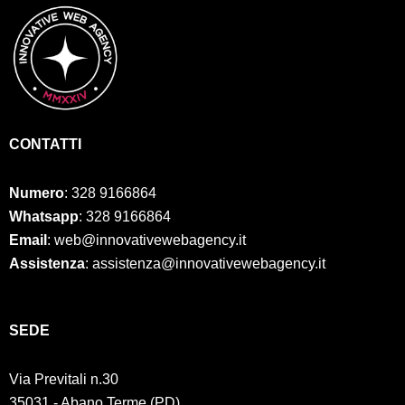
CONTATTI
Numero
:
328 9166864
Whatsapp
: 328 9166864
Email
: web@innovativewebagency.it
Assistenza
: assistenza@innovativewebagency.it
SED
E
Via Previtali n.30
35031 - Abano Terme (PD)