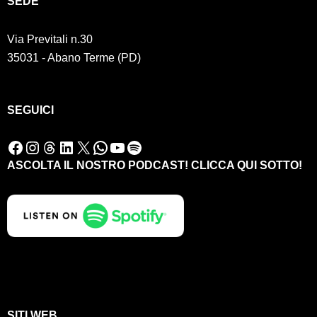
SED
E
Via Previtali n.30
35031 - Abano Terme (PD)
SEGUICI
Facebook
Instagram
Threads
LinkedIn
X
WhatsApp
YouTube
Spotify
ASCOLTA IL NOSTRO PODCAST! CLICCA QUI SOTTO!
SITI WEB